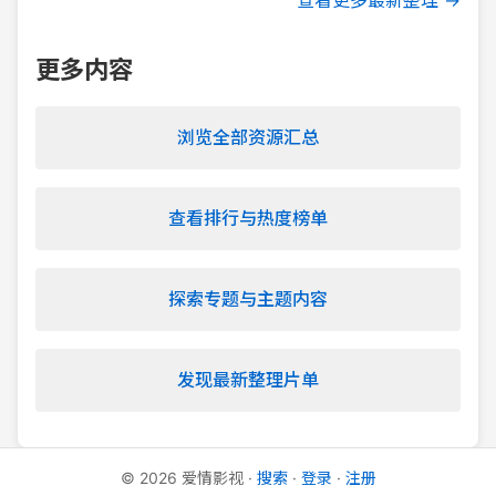
查看更多最新整理 →
更多内容
浏览全部资源汇总
查看排行与热度榜单
探索专题与主题内容
发现最新整理片单
©
2026
爱情影视
·
搜索
·
登录
·
注册