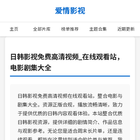
爱情影视
主页
全部片库
榜单推荐
主题合集
近期更新
日韩影视免费高清视频_在线观看站，
电影剧集大全
日韩影视免费高清视频在线观看站，整合电影与
剧集大全。资源正版合规，播放流畅清晰，致力
于提供优质的日韩内容观看体验。本站整合优质
日韩影视资源，提供详细的剧情简介、作品信息
与观影参考。无论您是适合周末长片单，还是连
续观看，都能在这里找到适合的片单与推荐。我